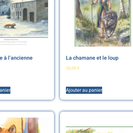
 à l’ancienne
La chamane et le loup
20,00
€
anier
Ajouter au panier