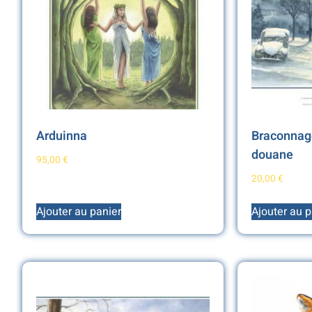
Arduinna
Braconnage
douane
95,00
€
20,00
€
Ajouter au panier
Ajouter au p