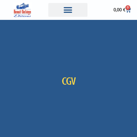
0
0,00
€
CGV