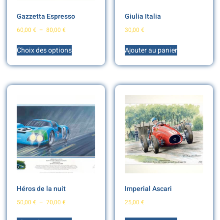
Gazzetta Espresso
Giulia Italia
60,00
€
–
80,00
€
30,00
€
Choix des options
Ajouter au panier
Héros de la nuit
Imperial Ascari
50,00
€
–
70,00
€
25,00
€