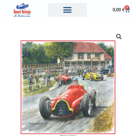
0
0,00
€