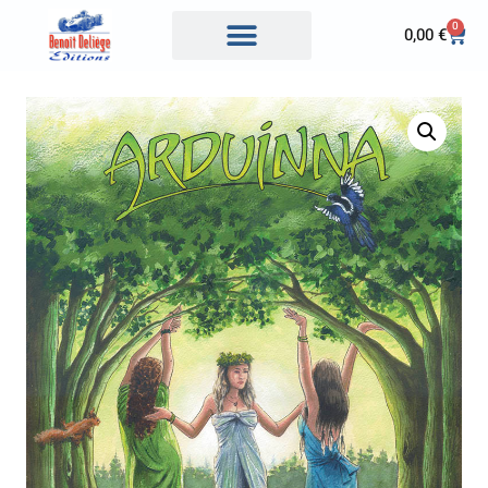
0
0,00
€