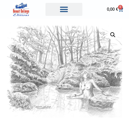
0
0,00
€