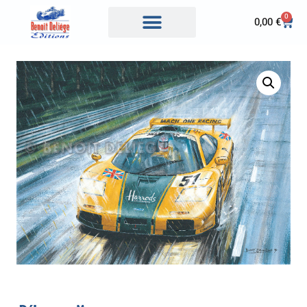
0
0,00
€