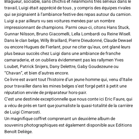
Blagueur, sociable, sans chichis et néanmoins très sérieux dans le
travail, Luigi était apprécié de tous , y compris des équipes rivales
qui se joignaient à l’ambiance festive des repas autour du camion.
Luigi a par ailleurs vu ses voitures menées par un nombre
impressionnant de champions. Parmi ceux-ci, citons Hans Stuck,
Gunnar Nilsson, Bruno Giacomelli, Lella Lombardi ou Reine Wisell.
Dans le clan belge, Willy Braillard, Pierre Dieudonné, Claude Dewael
ou encore Hugues de Fierlant, pour ne citer qu’eux, ont glané leurs
plus beaux succès chez Luigi dans une ambiance de franche
camaraderie, et on oubliera évidemment pas les rallymen Yves
Loubet, Patrick Snijers, Dany Delettre, Gaby Goudezeune ou
“Chavan”, et bien d’autres encore.
Ce livre est avant tout l’histoire d’un jeune homme qui, venu d’Italie
pour travailler dans les mines belges s’est forgé petit à petit une
réputation enviée de préparateur hors-pair.
C’est une destinée exceptionnelle que nous conte ici Eric Faure, qui
a vécu de près en tant que journaliste la quasi-totalité de la carrière
de Luigi Cimarosti.
Un magnifique coffret comprenant un deuxième album de
souvenirs photographiques est également disponible aux Editions
Benoît Deliège.